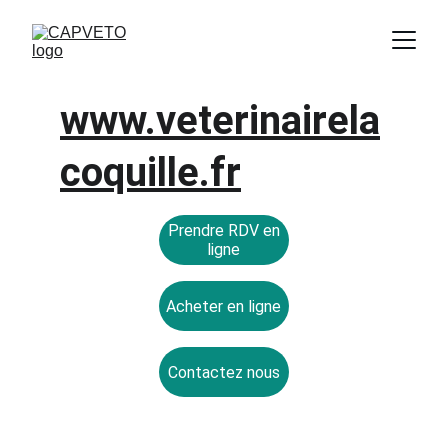
www.veterinairela
coquille.fr
Prendre RDV en
ligne
Acheter en ligne
Contactez nous